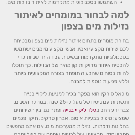
השתמשו בטכנולוגיות מתקדמות לאיתור נזילות מים.
למה לבחור במומחים לאיתור
נזילות מים בצפון
בחירת מומחים בתחום איתור נזילות מים בצפון מבטיחה
לכם שירות מקצועי ואמין. אנשי מקצוע מיומנים ישתמשו
בטכנולוגיות מתקדמות ובשיטות עבודה חדשניות כדי
להבטיח איתור מדויק ותיקון מהיר של הנזילות. כך תוכלו
להיות בטוחים שהבעיה תופתר בצורה המקצועית ביותר
וללא פגיעות נוספות למבנה.
מיכאל סורקין הוא מפקח בכיר למניעת ליקויי בנייה
ותשתיות עם ניסיון של מעל ל-25 שנה. במהלך השנים,
צבר ידע רחב ב
גילוי ליקויי בנייה
ופתרונם. בין השירותים
שמציע: טיפול בבעיות איטום, אבחון סדקים, תיקון פגמים
בחלונות ודלתות, ונזילות ממערכות מים. אם אתם מחפשים
פתרון יסודי, מקצועי ויעיל לבעיות שמפריעות לשלוותכם,