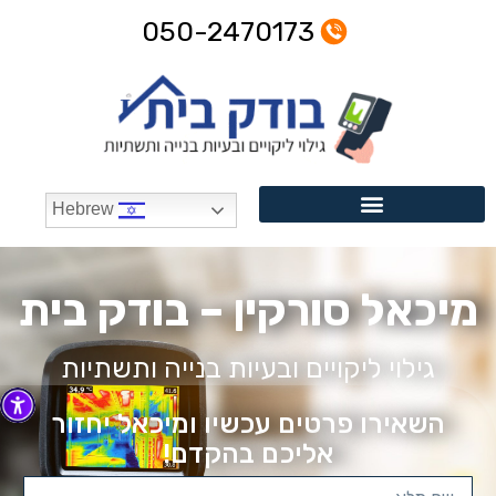
050-2470173
Hebrew
מיכאל סורקין – בודק בית
גילוי ליקויים ובעיות בנייה ותשתיות
השאירו פרטים עכשיו ומיכאל יחזור
אליכם בהקדם!