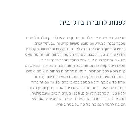
לפנות לחברת בדק בית
מדי פעם מזמינים אותי לבדוק תכנון בניה או לבדוק שלד של מבנה
שכבר נבנה. לצערי, אני פוגש טעויות קריטיות שבעתיד יגרמו
לרטיבות בתוך המבנה. הכנה לא נכונה לגגות ומרפסות, מקלחות
וחדרי שירות. טעויות בבניית פתחי חלונות ודלתות חוץ. זה מה שאני
פוגש בשרטוטי בניה או בשטח בשלד שכבר נבנה. ברור
שלאדריכל קשה להתמחות בכל תחומי הבניה. כל אחד מבין שלא
קיים רופא לכל המחלות. רופאים מתמחים בתחומים שונים. אפילו
תחומים מסוימים מתחלקים לתחומים ספציפיים יותר (דוגמה
אורתופד של כף יד לא מטפל בכאבי ברכיים). אז אם זה ברור
בתחום הרפואה , למה מקובל שאדריכל אחד יתכנן תכנון הגיוני
וללא טעויות בהכנות לאיטום, תכנון מערכות ביוב ואינסטלציה,
מזוג אוויר ובידוד טרמי של המבנה. אני חושב שגישה זאת היא
הסיבה לרמה הנמוכה כל כך של בניה בארץ.