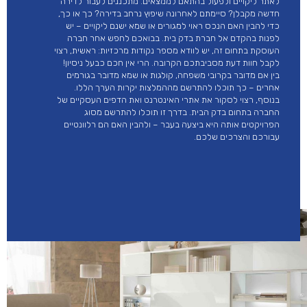
לאתר ליקויים ולפעול בהתאם לממצאים. מתכננים לעבור לדירה
חדשה מקבלן? סיימתם לאחרונה שיפוץ נרחב בדירה? כך או כך,
כדי להבין האם הנכס ראוי למגורים או שמא ישנם ליקויים – יש
לפנות בהקדם אל חברת בדק בית. בבואכם לחפש אחר חברה
העוסקת בתחום זה, יש לוודא מספר נקודות מרכזיות: ראשית, רצוי
לקבל חוות דעת מסביבתכם הקרובה. הרי אין חכם כבעל ניסיון!
בין אם מדובר בקרובי משפחה, קולגות או שמא מדובר בגורמים
אחרים – כך תוכלו להתרשם מההמלצות יקרות הערך הללו.
בנוסף, רצוי לסקור את אתרי האינטרנט ואת הדפים העסקיים של
החברה בתחום בדק הבית. בדרך זו תוכלו להתרשם מסוג
הפרויקטים אותה היא ביצעה בעבר – ולהבין האם הם רלוונטיים
עבורכם והצרכים שלכם.