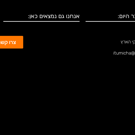
 היום:
אנחנו גם נמצאים כאן:
צרו קשר
קי הארץ
itumicha@