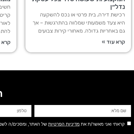
נדל״ן
חשיבו
רכישת דירה, בית פרטי או נכס להשקעה
קריטי
היא צעד משמעותי שמלווה בהתרגשות – אך
לאורך
גם באחריות גדולה. מאחורי קירות צבועים
להתמ
קרא עוד »
קרא ע
ה
קראתי ואני מאשר/ת את
מדיניות הפרטיות
של האתר, ומסכים/ה לשמיר