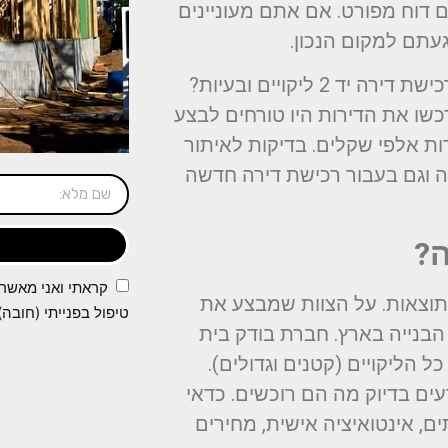
 דוח מפורט. אם אתם מעוניינים
געתם למקום הנכון.
ידעתם שב-30% מהמקרים מתגלים לאחר השלמת רכישת דירה יד 2 ליקויים ובעיות?
כשו את הדירות היו טורחים לבצע
ות אלפי שקלים. בדיקות לאיתור
נה וגם בעבור רכישת דירה חדשה
ה?
קראתי ואני מאשר
התוצאות. על הצוות שמבצע את
טיפול בפנייתי (חובה)
בנייה בארץ. חברת בודק בית
הליקויים (קטנים וגדולים).
עים בדיוק מה הם רוכשים. כדאי
תים, אינטואיציה אישית, מחירים