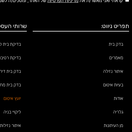
קראתי ואני מאשר/ת את
מדיניות הפרטיות
של האתר, ומסכים/ה לשמיר
תפריט ניווט:
שרותי העסק
בדק בית
בדיקת בית לפ
מאמרים
בדיקת רטיבו
איתור נזילה
בדק בית דיר
בעיות איטום
בדק בית מחי
אודות
יועץ איטום
גלריה
ליקויי בניה
מן העיתונות
איתור נזילות