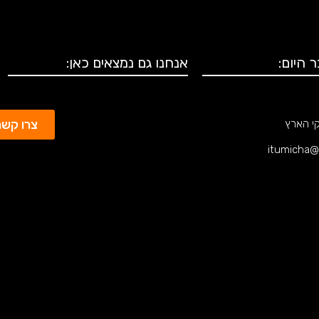
 היום:
אנחנו גם נמצאים כאן:
צרו קשר
קי הארץ
itumicha@