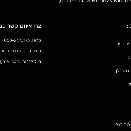
ת המידע לצורך טיפול בפנייתי (חובה)
:
צרו איתנו קשר כבר
טלפון:
050-2470173
ני קניה
כתובת : עובדים בכל חל
ת
מייל לפניות:
gmail.com
ה מקבלן
ר
 מים בצפון