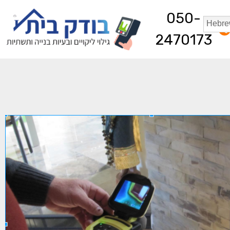
050-
2470173