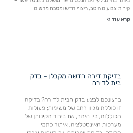
ביותר בחיים. לעיתים הנכס נראה מושלם במבט ראשון –
קירות צבועים היטב, ריצוף חדש ומטבח מרשים
קרא עוד »
בדיקת דירה חדשה מקבלן - בדק
בית לדירה
ברצונכם לבצע בדק הבית לדירה? בדיקה
זו כוללת מגוון רחב של משימות; פעולות
הכוללות, בין היתר, את בירור תקינותן של
מערכות האינסטלציה, איתור כתמי
חלודה, בדיקת יציבותם של מעקות וגרמי